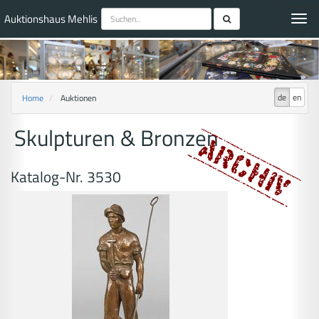
Auktionshaus Mehlis
Toggl
navig
de
en
Home
Auktionen
Skulpturen & Bronzen
Katalog-Nr. 3530