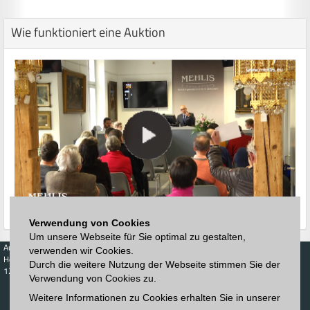
Wie funktioniert eine Auktion
Verwendung von Cookies
Um unsere Webseite für Sie optimal zu gestalten,
Auktionen
Kaufen
Verkaufen
Preisdatenbank
verwenden wir Cookies.
Höchstzuschläge
Kalender
Höchstzuschläge
Durch die weitere Nutzung der Webseite stimmen Sie der
123. Auktion
Verwendung von Cookies zu.
Zeitplan
Auktionshaus
Anmelden
Katalog
Weitere Informationen zu Cookies erhalten Sie in unserer
Registrieren
Blätterkatalog