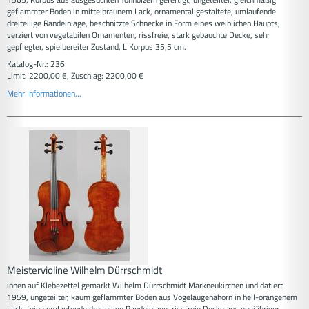
geflammter Boden in mittelbraunem Lack, ornamental gestaltete, umlaufende
dreiteilige Randeinlage, beschnitzte Schnecke in Form eines weiblichen Haupts,
verziert von vegetabilen Ornamenten, rissfreie, stark gebauchte Decke, sehr
gepflegter, spielbereiter Zustand, L Korpus 35,5 cm.
Katalog-Nr.: 236
Limit: 2200,00 €, Zuschlag: 2200,00 €
Mehr Informationen...
Meistervioline Wilhelm Dürrschmidt
innen auf Klebezettel gemarkt Wilhelm Dürrschmidt Markneukirchen und datiert
1959, ungeteilter, kaum geflammter Boden aus Vogelaugenahorn in hell-orangenem
Lack, feine umlaufende dreiteilige Randeinlage, rissfreie Decke aus engjähriger