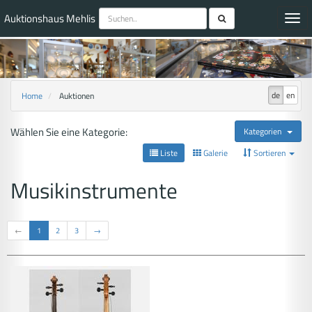
Auktionshaus Mehlis
Toggl
navig
de
en
Home
Auktionen
Wählen Sie eine Kategorie:
Kategorien
Liste
Galerie
Sortieren
Musikinstrumente
←
1
2
3
→