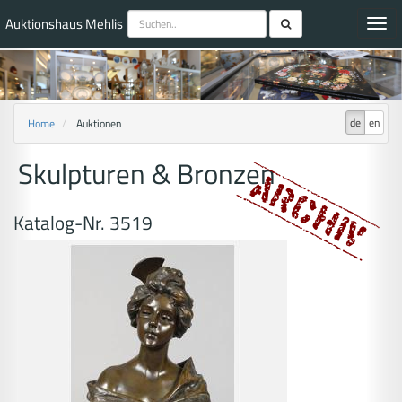
Auktionshaus Mehlis
Toggl
navig
de
en
Home
Auktionen
Skulpturen & Bronzen
Katalog-Nr. 3519