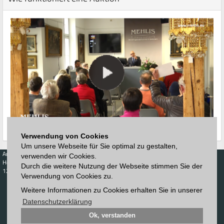
Verwendung von Cookies
Um unsere Webseite für Sie optimal zu gestalten,
Auktionen
Kaufen
Verkaufen
Preisdatenbank
verwenden wir Cookies.
Höchstzuschläge
Kalender
Höchstzuschläge
Durch die weitere Nutzung der Webseite stimmen Sie der
123. Auktion
Verwendung von Cookies zu.
Zeitplan
Auktionshaus
Anmelden
Katalog
Weitere Informationen zu Cookies erhalten Sie in unserer
Registrieren
Blätterkatalog
Newsletter
Datenschutzerklärung
Downloads
Ok, verstanden
Kontakt