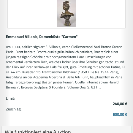
Emmanuel Villanis, Damenbüste "Carmen"
um 1900, seitlich signiert E. Villanis, verso Gießerstempel Vrai Bronce Garanti
Paris, Front betitelt, Bronze dunkelgrün-bräunlich patiniert, Bruststück einer
jungen rassigen Schönheit mit hochgestecktem Haar, umschlungen von
ornamental verziertem Tuch, welches locker über ihre Schulter gerutscht ist und
den Blick auf ihren schlanken Hals freigibt, gute Erhaltung mit schöner Patina, H
ca. 44 cm. Künstlerinfo: französischer Bildhauer (1858 Lille bis 1914 Paris),
Ausbildung an der Academia Albertina di Belle Arti Turin, hauptsächlich in Paris
tätig, fertigte bevorzugt Büsten junger Frauen. Quelle: Internet sowie Harold
Bermann, Bronzes Sculptors & Founders, Volume One, S. 62 f…
Limit:
240,00 €
Zuschlag:
800,00 €
Wie funktioniert eine Auktion