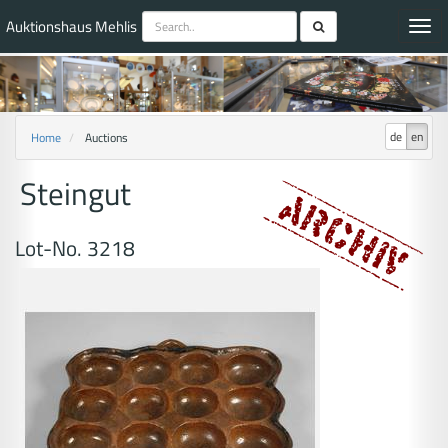
Auktionshaus Mehlis
Toggl
navig
de
en
Home
Auctions
Steingut
Lot-No. 3218