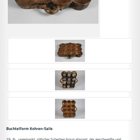
Buchtelform Kohren-Salis
19. Jh., ungemarkt, rötlicher Scherben braun glasiert, der geschweifte und