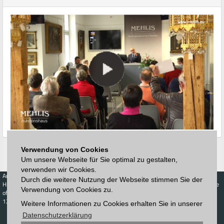
Verwendung von Cookies
Um unsere Webseite für Sie optimal zu gestalten,
verwenden wir Cookies.
Auctions
Buy
Sell
Price Database
Durch die weitere Nutzung der Webseite stimmen Sie der
Highest acceptance
Live-Auction
Highest acceptance
Verwendung von Cookies zu.
of bids
Calendar
of bids
123. Auktion
Weitere Informationen zu Cookies erhalten Sie in unserer
Schedule
Auction house
Log in
Datenschutzerklärung
Catalog
Sign up