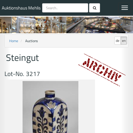
Auktionshaus Mehlis
Toggl
navig
de
en
Home
Auctions
Steingut
Lot-No. 3217