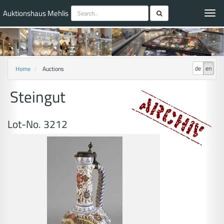
Auktionshaus Mehlis
Toggl
navig
de
en
Home
Auctions
Steingut
Lot-No. 3212