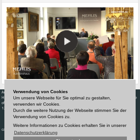
Auctions
Buy
Sell
Price Database
Verwendung von Cookies
Highest acceptance
Live-Auction
Highest acceptance
Um unsere Webseite für Sie optimal zu gestalten,
of bids
Calendar
of bids
verwenden wir Cookies.
123. Auktion
Durch die weitere Nutzung der Webseite stimmen Sie der
Schedule
Auction house
Log in
Verwendung von Cookies zu.
Catalog
Sign up
Interactive
Weitere Informationen zu Cookies erhalten Sie in unserer
Newsletter
catalog
Downloads
Datenschutzerklärung
Contact