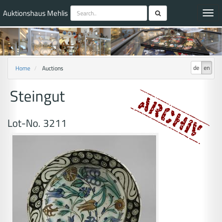
Auktionshaus Mehlis
Toggl
navig
de
en
Home
Auctions
Steingut
Lot-No. 3211