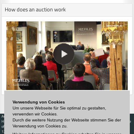
How does an auction work
Verwendung von Cookies
Um unsere Webseite für Sie optimal zu gestalten,
verwenden wir Cookies.
Auctions
Buy
Sell
Price Database
Durch die weitere Nutzung der Webseite stimmen Sie der
Highest acceptance
Live-Auction
Highest acceptance
Verwendung von Cookies zu.
of bids
Calendar
of bids
123. Auktion