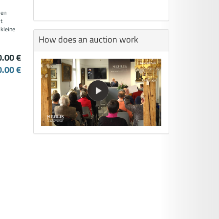
len
t
 kleine
How does an auction work
0.00 €
0.00 €