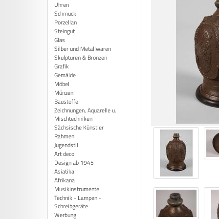
Uhren
Schmuck
Porzellan
Steingut
Glas
Silber und Metallwaren
Skulpturen & Bronzen
Grafik
Gemälde
Möbel
Münzen
Baustoffe
Zeichnungen, Aquarelle u.
Mischtechniken
Sächsische Künstler
Rahmen
Jugendstil
Art deco
Design ab 1945
Asiatika
Afrikana
Musikinstrumente
Technik - Lampen -
Schreibgeräte
Werbung