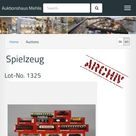
Auktionshaus Mehlis
Toggl
navig
de
en
Home
Auctions
Spielzeug
Lot-No. 1325