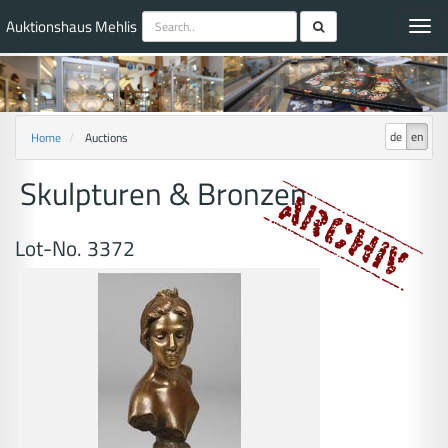
Auktionshaus Mehlis
Toggl
navig
de
en
Home
Auctions
Skulpturen & Bronzen
Lot-No. 3372