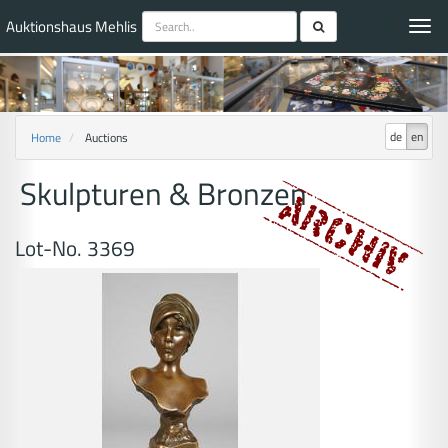
Auktionshaus Mehlis
Toggl
navig
de
en
Home
Auctions
Skulpturen & Bronzen
Lot-No. 3369