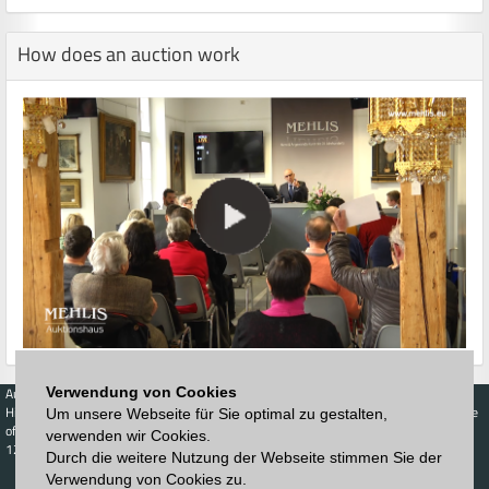
How does an auction work
Auctions
Buy
Sell
Price Database
Verwendung von Cookies
Highest acceptance
Live-Auction
Highest acceptance
Um unsere Webseite für Sie optimal zu gestalten,
of bids
Calendar
of bids
verwenden wir Cookies.
123. Auktion
Durch die weitere Nutzung der Webseite stimmen Sie der
Schedule
Auction house
Log in
Verwendung von Cookies zu.
Catalog