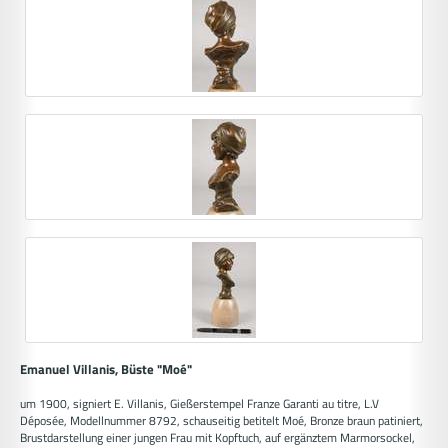
Emanuel Villanis, Büste "Moé"
um 1900, signiert E. Villanis, Gießerstempel Franze Garanti au titre, L.V
Déposée, Modellnummer 8792, schauseitig betitelt Moé, Bronze braun patiniert,
Brustdarstellung einer jungen Frau mit Kopftuch, auf ergänztem Marmorsockel,