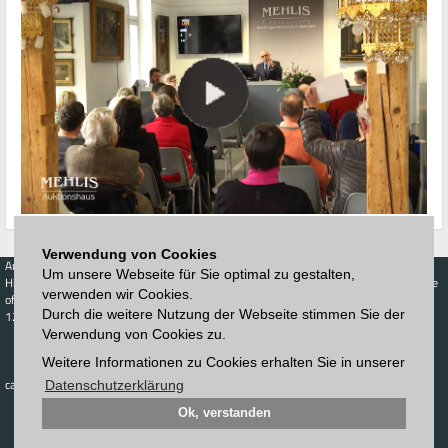
Verwendung von Cookies
Auctions
Buy
Sell
Price Database
Um unsere Webseite für Sie optimal zu gestalten,
Highest acceptance
Live-Auction
Highest acceptance
verwenden wir Cookies.
of bids
Calendar
of bids
Durch die weitere Nutzung der Webseite stimmen Sie der
123. Auktion
Schedule
Verwendung von Cookies zu.
Auction house
Log in
Catalog
Sign up
Weitere Informationen zu Cookies erhalten Sie in unserer
Interactive
Newsletter
catalog
Datenschutzerklärung
Downloads
Contact
Ok, verstanden
Imprint
GTC