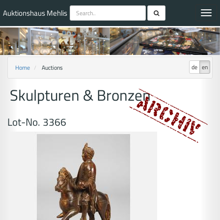
Auktionshaus Mehlis
Toggl
navig
de
en
Home
Auctions
Skulpturen & Bronzen
Lot-No. 3366