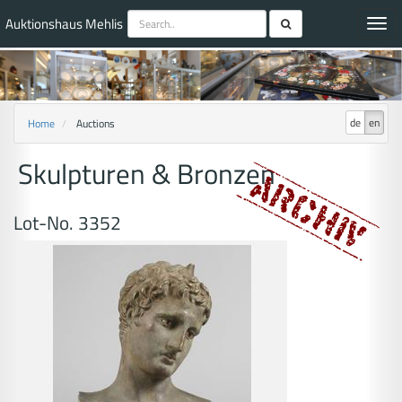
Auktionshaus Mehlis
Toggl
navig
de
en
Home
Auctions
Skulpturen & Bronzen
Lot-No. 3352