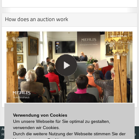
How does an auction work
Verwendung von Cookies
Um unsere Webseite für Sie optimal zu gestalten,
verwenden wir Cookies.
Auctions
Buy
Sell
Price Database
Durch die weitere Nutzung der Webseite stimmen Sie der
Highest acceptance
Live-Auction
Highest acceptance