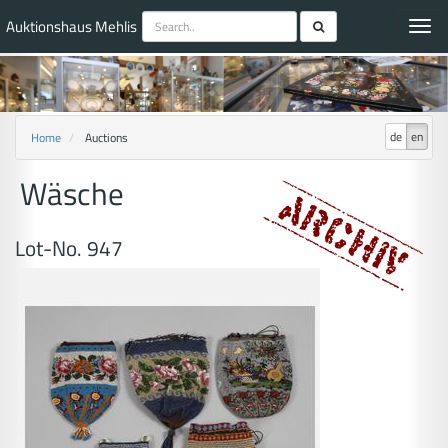
Auktionshaus Mehlis
Toggl
navig
de
en
Home
Auctions
Wäsche
Lot-No. 947