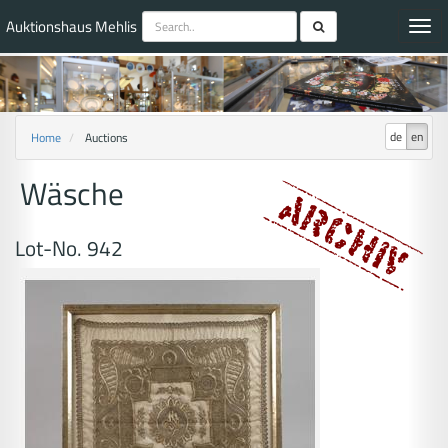
Auktionshaus Mehlis
Toggl
navig
de
en
Home
Auctions
Wäsche
Lot-No. 942