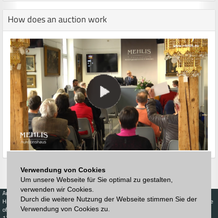
How does an auction work
Verwendung von Cookies
Um unsere Webseite für Sie optimal zu gestalten,
verwenden wir Cookies.
Auctions
Buy
Sell
Price Database
Durch die weitere Nutzung der Webseite stimmen Sie der
Highest acceptance
Live-Auction
Highest acceptance
of bids
Calendar
of bids
Verwendung von Cookies zu.
123. Auktion