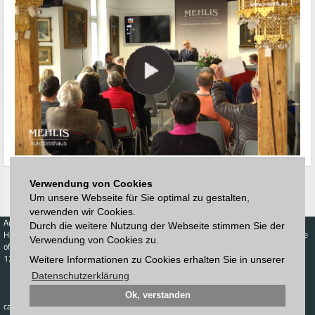
Verwendung von Cookies
Um unsere Webseite für Sie optimal zu gestalten,
verwenden wir Cookies.
Auctions
Buy
Sell
Price Database
Durch die weitere Nutzung der Webseite stimmen Sie der
Highest acceptance
Live-Auction
Highest acceptance
Verwendung von Cookies zu.
of bids
Calendar
of bids
123. Auktion
Weitere Informationen zu Cookies erhalten Sie in unserer
Schedule
Auction house
Log in
Datenschutzerklärung
Catalog
Sign up
Interactive
Ok, verstanden
Newsletter
catalog
Downloads