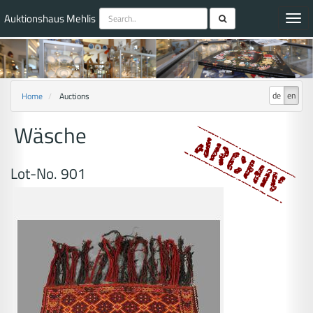
Auktionshaus Mehlis
Toggl
navig
de
en
Home
Auctions
Wäsche
Lot-No. 901