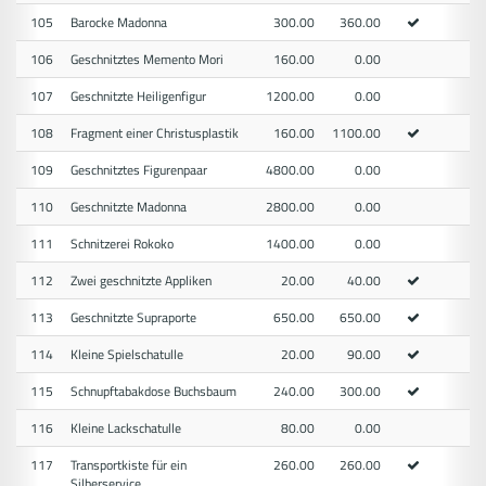
105
Barocke Madonna
300.00
360.00
106
Geschnitztes Memento Mori
160.00
0.00
107
Geschnitzte Heiligenfigur
1200.00
0.00
108
Fragment einer Christusplastik
160.00
1100.00
109
Geschnitztes Figurenpaar
4800.00
0.00
110
Geschnitzte Madonna
2800.00
0.00
111
Schnitzerei Rokoko
1400.00
0.00
112
Zwei geschnitzte Appliken
20.00
40.00
113
Geschnitzte Supraporte
650.00
650.00
114
Kleine Spielschatulle
20.00
90.00
115
Schnupftabakdose Buchsbaum
240.00
300.00
116
Kleine Lackschatulle
80.00
0.00
117
Transportkiste für ein
260.00
260.00
Silberservice