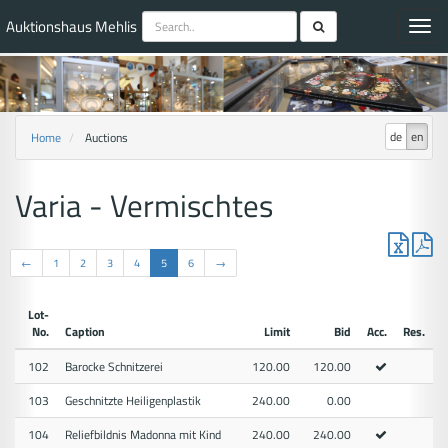
Auktionshaus Mehlis
Toggl
navig
de
en
Home
Auctions
Varia - Vermischtes
←
1
2
3
4
5
6
→
Lot-
No.
Caption
Limit
Bid
Acc.
Res.
102
Barocke Schnitzerei
120.00
120.00
103
Geschnitzte Heiligenplastik
240.00
0.00
104
Reliefbildnis Madonna mit Kind
240.00
240.00