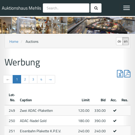
Auktionshaus Mehlis
Toggl
navig
de
en
Home
Auctions
Werbung
←
1
2
3
4
→
Lot-
No.
Caption
Limit
Bid
Acc.
Res.
249
Zwei ADAC-Plaketten
120.00
330.00
250
ADAC-Nadel Gold
180.00
390.00
251
Eisenbahn Plakette K.P.E.V.
240.00
240.00