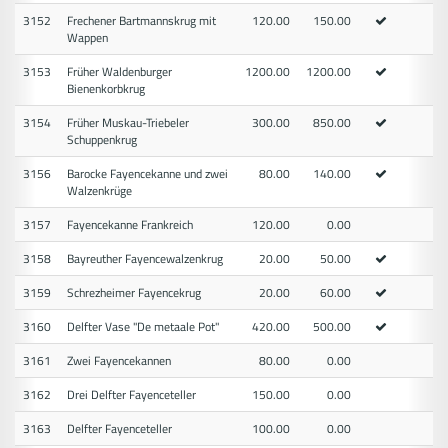
3152
Frechener Bartmannskrug mit
120.00
150.00
Wappen
3153
Früher Waldenburger
1200.00
1200.00
Bienenkorbkrug
3154
Früher Muskau-Triebeler
300.00
850.00
Schuppenkrug
3156
Barocke Fayencekanne und zwei
80.00
140.00
Walzenkrüge
3157
Fayencekanne Frankreich
120.00
0.00
3158
Bayreuther Fayencewalzenkrug
20.00
50.00
3159
Schrezheimer Fayencekrug
20.00
60.00
3160
Delfter Vase "De metaale Pot"
420.00
500.00
3161
Zwei Fayencekannen
80.00
0.00
3162
Drei Delfter Fayenceteller
150.00
0.00
3163
Delfter Fayenceteller
100.00
0.00