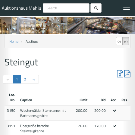
Auktionshaus Mehlis
Toggl
navig
de
en
Home
Auctions
Steingut
←
1
2
→
Lot-
No.
Caption
Limit
Bid
Acc.
Res.
3150
Westerwälder Sternkanne mit
200.00
200.00
Bartmannsgesicht
3151
Übergroße barocke
20.00
170.00
Steinzeugkanne