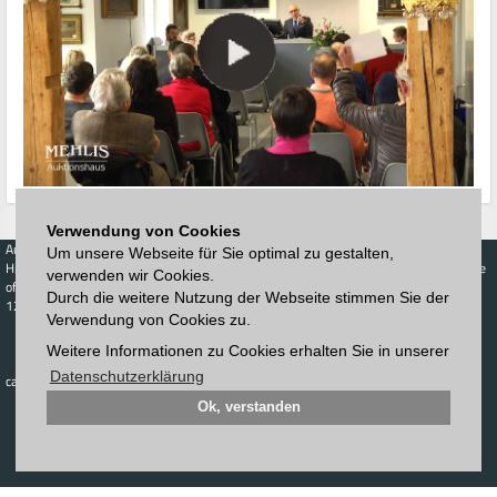
Verwendung von Cookies
Auctions
Buy
Sell
Price Database
Um unsere Webseite für Sie optimal zu gestalten,
Highest acceptance
Live-Auction
Highest acceptance
verwenden wir Cookies.
of bids
Calendar
of bids
Durch die weitere Nutzung der Webseite stimmen Sie der
123. Auktion
Verwendung von Cookies zu.
Schedule
Auction house
Log in
Catalog
Weitere Informationen zu Cookies erhalten Sie in unserer
Sign up
Interactive
Newsletter
Datenschutzerklärung
catalog
Downloads
Contact
Ok, verstanden
Imprint
GTC