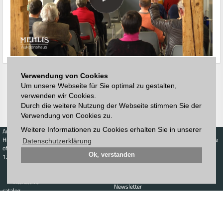
Verwendung von Cookies
Um unsere Webseite für Sie optimal zu gestalten,
verwenden wir Cookies.
Durch die weitere Nutzung der Webseite stimmen Sie der
Verwendung von Cookies zu.
Weitere Informationen zu Cookies erhalten Sie in unserer
Auctions
Buy
Sell
Price Database
Highest acceptance
Live-Auction
Highest acceptance
Datenschutzerklärung
of bids
Calendar
of bids
Ok, verstanden
123. Auktion
Schedule
Auction house
Log in
Catalog
Sign up
Interactive
Newsletter
catalog
Downloads
Contact
Imprint
GTC