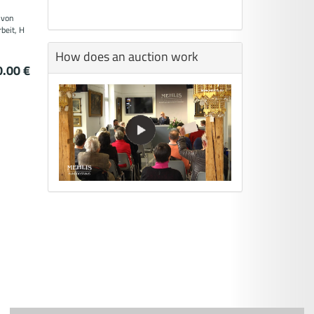
 von
beit, H
How does an auction work
0.00 €