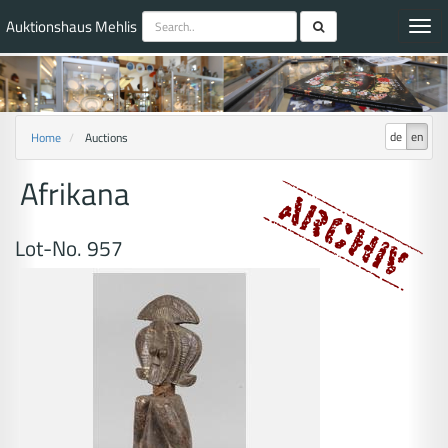
Auktionshaus Mehlis
Toggl
navig
de
en
Home
Auctions
Afrikana
Lot-No. 957