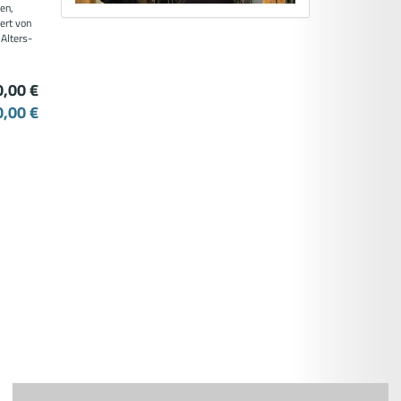
en,
iert von
 Alters-
0,00 €
0,00 €