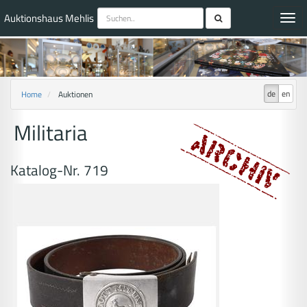
Auktionshaus Mehlis
Toggl
navig
de
en
Home
Auktionen
Militaria
Katalog-Nr. 719