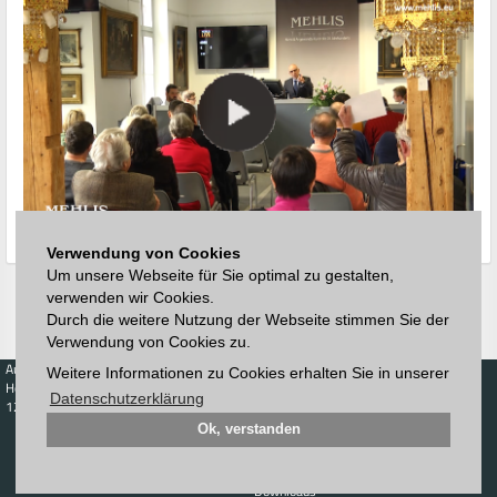
Verwendung von Cookies
Um unsere Webseite für Sie optimal zu gestalten,
verwenden wir Cookies.
Durch die weitere Nutzung der Webseite stimmen Sie der
Verwendung von Cookies zu.
Auktionen
Kaufen
Verkaufen
Preisdatenbank
Weitere Informationen zu Cookies erhalten Sie in unserer
Höchstzuschläge
Kalender
Höchstzuschläge
Datenschutzerklärung
123. Auktion
Zeitplan
Ok, verstanden
Auktionshaus
Anmelden
Katalog
Registrieren
Blätterkatalog
Newsletter
Downloads