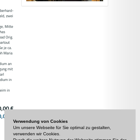
Eberhard-
ld, zwei
ge, Mitte
rhas
bad Orig.
partout
 je ca.
ph Maria
udium an
gung mit
arl
udium in
eim in
0,00 €
0,00 €
Verwendung von Cookies
Um unsere Webseite für Sie optimal zu gestalten,
verwenden wir Cookies.
Durch die weitere Nutzung der Webseite stimmen Sie der