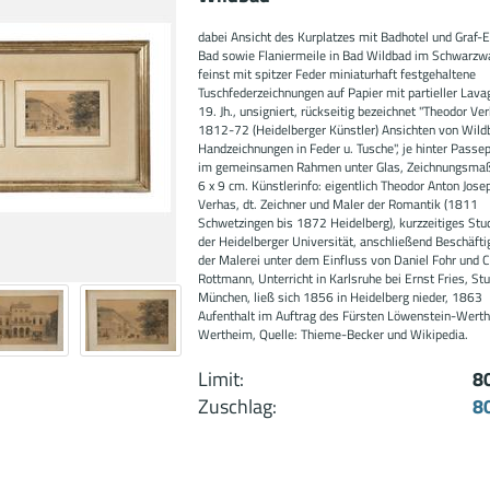
dabei Ansicht des Kurplatzes mit Badhotel und Graf-
Bad sowie Flaniermeile in Bad Wildbad im Schwarzwa
feinst mit spitzer Feder miniaturhaft festgehaltene
Tuschfederzeichnungen auf Papier mit partieller Lava
19. Jh., unsigniert, rückseitig bezeichnet "Theodor Ve
1812-72 (Heidelberger Künstler) Ansichten von Wild
Handzeichnungen in Feder u. Tusche", je hinter Passe
im gemeinsamen Rahmen unter Glas, Zeichnungsmaße
6 x 9 cm. Künstlerinfo: eigentlich Theodor Anton Jose
Verhas, dt. Zeichner und Maler der Romantik (1811
Schwetzingen bis 1872 Heidelberg), kurzzeitiges St
der Heidelberger Universität, anschließend Beschäfti
der Malerei unter dem Einfluss von Daniel Fohr und C
Rottmann, Unterricht in Karlsruhe bei Ernst Fries, St
München, ließ sich 1856 in Heidelberg nieder, 1863
Aufenthalt im Auftrag des Fürsten Löwenstein-Werth
Wertheim, Quelle: Thieme-Becker und Wikipedia.
Limit:
8
Zuschlag:
8