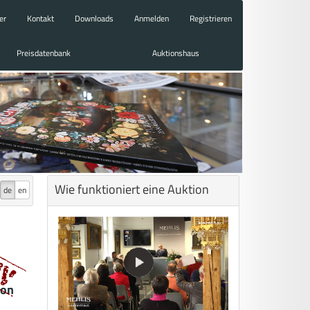
er
Kontakt
Downloads
Anmelden
Registrieren
Preisdatenbank
Auktionshaus
Wie funktioniert eine Auktion
de
en
von