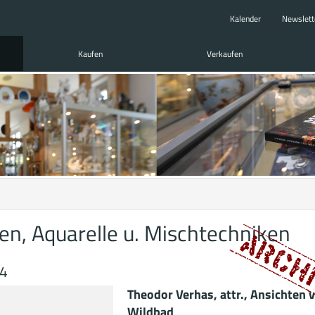
Kalender
Newslett
Kaufen
Verkaufen
n, Aquarelle u. Mischtechniken
64
Theodor Verhas, attr., Ansichten 
Wildbad