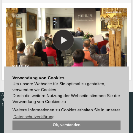
Verwendung von Cookies
Um unsere Webseite für Sie optimal zu gestalten,
verwenden wir Cookies.
Auktionen
Kaufen
Verkaufen
Preisdatenbank
Durch die weitere Nutzung der Webseite stimmen Sie der
Höchstzuschläge
Kalender
Höchstzuschläge
Verwendung von Cookies zu.
123. Auktion
Zeitplan
Weitere Informationen zu Cookies erhalten Sie in unserer
Auktionshaus
Anmelden
Katalog
Registrieren
Datenschutzerklärung
Blätterkatalog
Newsletter
Ok, verstanden
Downloads
Kontakt