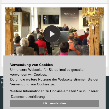
Verwendung von Cookies
Um unsere Webseite für Sie optimal zu gestalten,
verwenden wir Cookies.
Auktionen
Kaufen
Verkaufen
Preisdatenbank
Durch die weitere Nutzung der Webseite stimmen Sie der
Höchstzuschläge
Kalender
Höchstzuschläge
Verwendung von Cookies zu.
123. Auktion
Zeitplan
Weitere Informationen zu Cookies erhalten Sie in unserer
Auktionshaus
Anmelden
Katalog
Registrieren
Datenschutzerklärung
Blätterkatalog
Newsletter
Ok, verstanden
Downloads