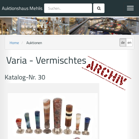
Auktionshaus Mehlis
Toggl
navig
de
en
Home
Auktionen
Varia - Vermischtes
Katalog-Nr. 30