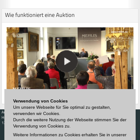
Wie funktioniert eine Auktion
Verwendung von Cookies
Um unsere Webseite für Sie optimal zu gestalten,
Auktionen
Kaufen
Verkaufen
Preisdatenbank
verwenden wir Cookies.
Höchstzuschläge
Kalender
Höchstzuschläge
Durch die weitere Nutzung der Webseite stimmen Sie der
123. Auktion
Verwendung von Cookies zu.
Zeitplan
Auktionshaus
Anmelden
Katalog
Weitere Informationen zu Cookies erhalten Sie in unserer
Registrieren
Blätterkatalog