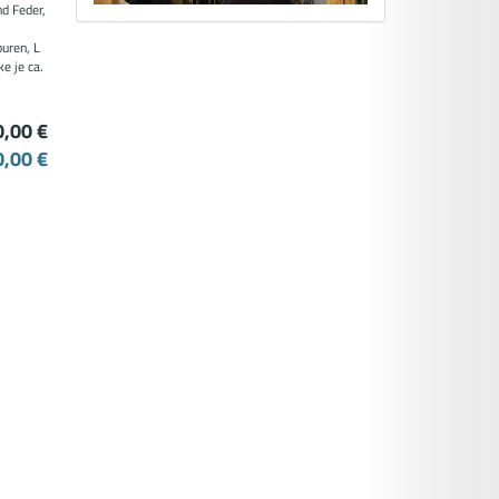
d Feder,
puren, L
e je ca.
0,00 €
,00 €