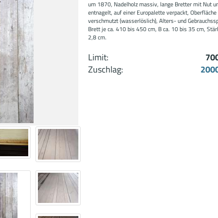
um 1870, Nadelholz massiv, lange Bretter mit Nut un
entnagelt, auf einer Europalette verpackt, Oberfläche
verschmutzt (wasserlöslich), Alters- und Gebrauchss
Brett je ca. 410 bis 450 cm, B ca. 10 bis 35 cm, Stärk
2,8 cm.
Limit:
70
Zuschlag:
2000