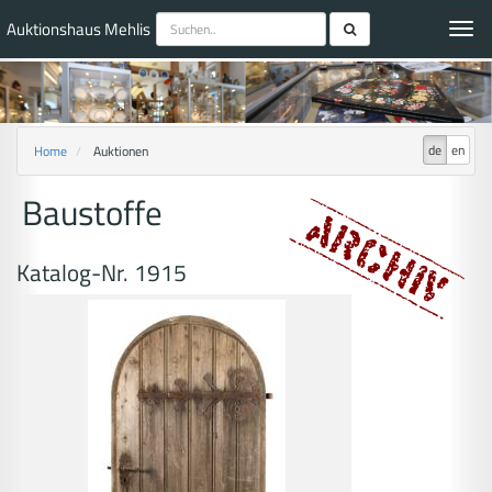
Auktionshaus Mehlis
Toggl
navig
de
en
Home
Auktionen
Baustoffe
Katalog-Nr. 1915