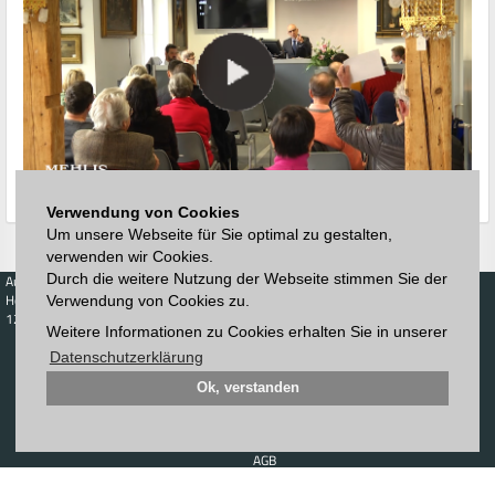
Verwendung von Cookies
Um unsere Webseite für Sie optimal zu gestalten,
verwenden wir Cookies.
Durch die weitere Nutzung der Webseite stimmen Sie der
Auktionen
Kaufen
Verkaufen
Preisdatenbank
Höchstzuschläge
Kalender
Höchstzuschläge
Verwendung von Cookies zu.
123. Auktion
Weitere Informationen zu Cookies erhalten Sie in unserer
Zeitplan
Auktionshaus
Anmelden
Katalog
Datenschutzerklärung
Registrieren
Blätterkatalog
Newsletter
Ok, verstanden
Downloads
Kontakt
Impressum
AGB
Datenschutz