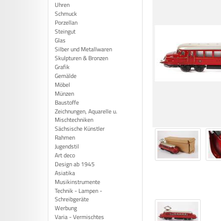
Uhren
Schmuck
Porzellan
Steingut
Glas
Silber und Metallwaren
Skulpturen & Bronzen
Grafik
Gemälde
Möbel
Münzen
Baustoffe
Zeichnungen, Aquarelle u.
Mischtechniken
Sächsische Künstler
Rahmen
Jugendstil
Art deco
Design ab 1945
Asiatika
Musikinstrumente
Technik - Lampen -
Schreibgeräte
Werbung
Varia - Vermischtes