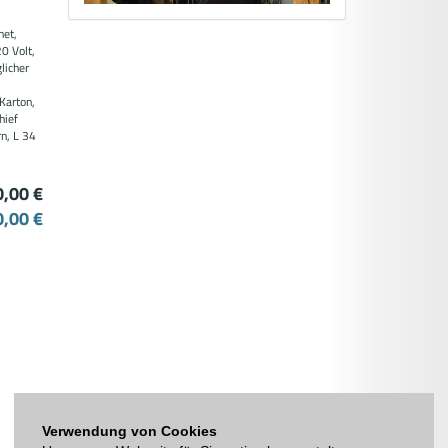
net,
20 Volt,
licher
,
 Karton,
hief
n, L 34
0,00 €
0,00 €
Verwendung von Cookies