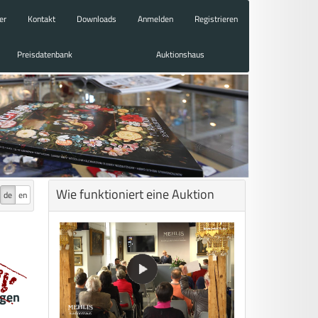
er
Kontakt
Downloads
Anmelden
Registrieren
Preisdatenbank
Auktionshaus
Wie funktioniert eine Auktion
de
en
agen