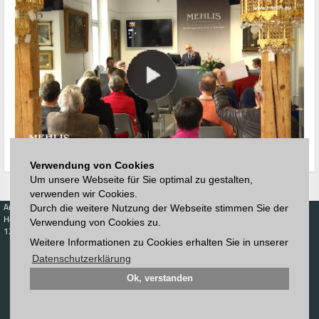
Verwendung von Cookies
Um unsere Webseite für Sie optimal zu gestalten,
verwenden wir Cookies.
Auktionen
Kaufen
Verkaufen
Preisdatenbank
Durch die weitere Nutzung der Webseite stimmen Sie der
Höchstzuschläge
Kalender
Höchstzuschläge
Verwendung von Cookies zu.
123. Auktion
Zeitplan
Weitere Informationen zu Cookies erhalten Sie in unserer
Auktionshaus
Anmelden
Katalog
Datenschutzerklärung
Registrieren
Blätterkatalog
Newsletter
Ok, verstanden
Downloads
Kontakt
Impressum