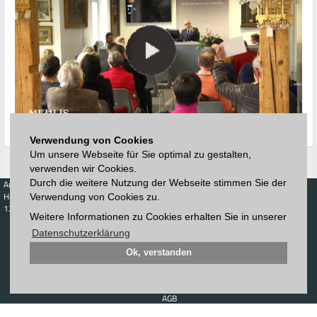
Verwendung von Cookies
Um unsere Webseite für Sie optimal zu gestalten,
verwenden wir Cookies.
Durch die weitere Nutzung der Webseite stimmen Sie der
Auktionen
Kaufen
Verkaufen
Preisdatenbank
Höchstzuschläge
Kalender
Höchstzuschläge
Verwendung von Cookies zu.
123. Auktion
Weitere Informationen zu Cookies erhalten Sie in unserer
Zeitplan
Auktionshaus
Anmelden
Katalog
Datenschutzerklärung
Registrieren
Blätterkatalog
Newsletter
Ok, verstanden
Downloads
Kontakt
Impressum
AGB
Datenschutz