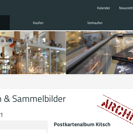
Kalender
Newslett
Kaufen
Verkaufen
n & Sammelbilder
21
Postkartenalbum Kitsch