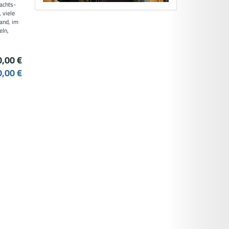
achts-
 viele
tand, im
eln,
0,00 €
0,00 €