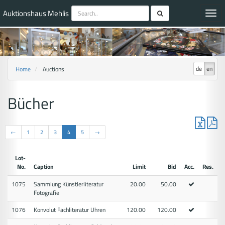
Auktionshaus Mehlis
Toggl
navig
de
en
Home
Auctions
Bücher
←
1
2
3
4
5
→
Lot-
No.
Caption
Limit
Bid
Acc.
Res.
1075
Sammlung Künstlerliteratur
20.00
50.00
Fotografie
1076
Konvolut Fachliteratur Uhren
120.00
120.00