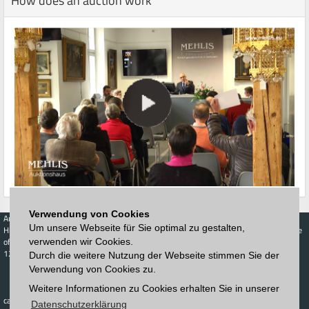
How does an auction work
Verwendung von Cookies
Auctions
Buy
Sell
Price Database
Um unsere Webseite für Sie optimal zu gestalten,
Highest acceptance
Live-Auction
Highest acceptance
of bids
Calendar
of bids
verwenden wir Cookies.
123. Auktion
Durch die weitere Nutzung der Webseite stimmen Sie der
Schedule
Verwendung von Cookies zu.
Auction house
Log in
Catalog
Sign up
Interactive
Weitere Informationen zu Cookies erhalten Sie in unserer
Newsletter
catalog
Datenschutzerklärung
Downloads