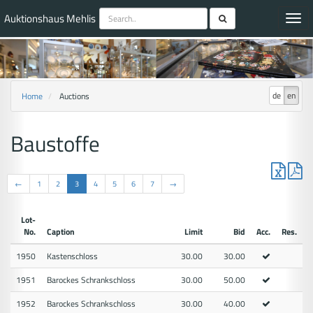
Auktionshaus Mehlis
Toggl
navig
de
en
Home
Auctions
Baustoffe
←
1
2
3
4
5
6
7
→
Lot-
No.
Caption
Limit
Bid
Acc.
Res.
1950
Kastenschloss
30.00
30.00
1951
Barockes Schrankschloss
30.00
50.00
1952
Barockes Schrankschloss
30.00
40.00