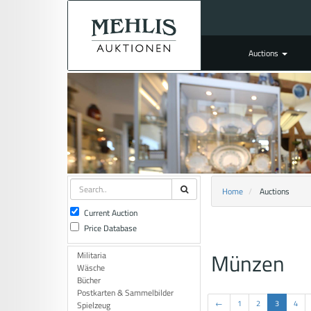
Auctions
Home
Auctions
Current Auction
Price Database
Münzen
Militaria
Wäsche
Bücher
Postkarten & Sammelbilder
←
1
2
3
4
Spielzeug