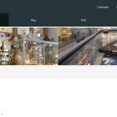
Calendar
Buy
Sell
→