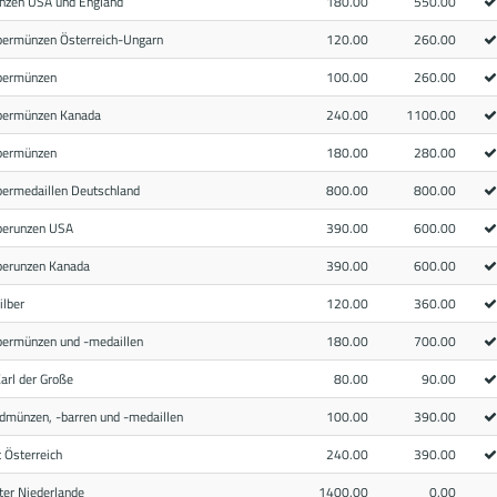
nzen USA und England
180.00
550.00
lbermünzen Österreich-Ungarn
120.00
260.00
lbermünzen
100.00
260.00
lbermünzen Kanada
240.00
1100.00
lbermünzen
180.00
280.00
bermedaillen Deutschland
800.00
800.00
lberunzen USA
390.00
600.00
lberunzen Kanada
390.00
600.00
ilber
120.00
360.00
bermünzen und -medaillen
180.00
700.00
arl der Große
80.00
90.00
dmünzen, -barren und -medaillen
100.00
390.00
 Österreich
240.00
390.00
ter Niederlande
1400.00
0.00