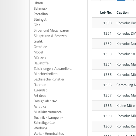
Uhren
Schmuck
Lot-No.
Caption
Porzellan
Steingut
1350
Konvolut Ku
Glas
Silber und Metallwaren
1351
Konvolut DM
Skulpturen & Bronzen
Grafik
1352
Konvolut Nu
Gemälde
Möbel
1353
Konvolut 10
Münzen
Baustoffe
1354
Konvolut Mü
Zeichnungen, Aquarelle u.
Mischtechniken
1355
Konvolut M
Sächsische Künstler
Rahmen
1356
Sammlung Mü
Jugendstil
1357
Konvolut Mü
Art deco
Design ab 1945
1358
Kleine Münz
Asiatika
Musikinstrumente
1359
Konvolut Mü
Technik - Lampen -
Schreibgeräte
1360
Konvolut Ku
Werbung
Varia - Vermischtes