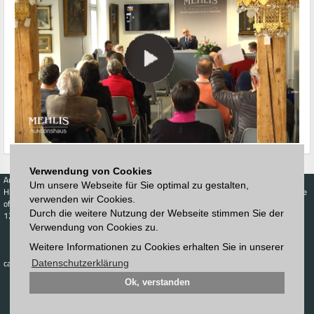
Verwendung von Cookies
Auctions
Buy
Sell
Price Database
Um unsere Webseite für Sie optimal zu gestalten,
Highest acceptance
Live-Auction
Highest acceptance
verwenden wir Cookies.
of bids
Calendar
of bids
Durch die weitere Nutzung der Webseite stimmen Sie der
123. Auktion
Schedule
Verwendung von Cookies zu.
Auction house
Log in
Catalog
Sign up
Weitere Informationen zu Cookies erhalten Sie in unserer
Interactive
Newsletter
catalog
Datenschutzerklärung
Downloads
Contact
Ok, verstanden
Imprint
GTC