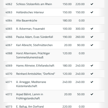
4062
Schloss Stolzenfels am Rhein
150.00
220.00
4063
Holländisches Interieur
150.00
150.00
4064
Alte Bauernküche
180.00
0.00
4065
A. Ackerman, Frauenakt
100.00
300.00
4066
Paulus Adam, Evas Sündenfall
190.00
260.00
4067
Karl Albrecht, Stiefmütterchen
20.00
90.00
4068
Horst Altermann, Prächtiger
120.00
0.00
Sommerblumenstrauß
4069
Hanns Altmeier, Eifellandschaft
180.00
240.00
4070
Reinhard Amtsbühler, "Dorfkind"
120.00
240.00
4071
A. Arnegger, Mediterrane
240.00
240.00
Küstenlandschaft
4072
Arpad Bálint, Lamm in
20.00
50.00
Frühlingslandschaft
4073
E. Ballug, Am Dorfrand
220.00
0.00