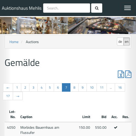
Auktionshaus Mehlis
Toggl
navig
de
en
Home
Auctions
Gemälde
←
1
2
3
4
5
6
7
8
9
10
11
...
16
17
→
Lot-
No.
Caption
Limit
Bid
Acc.
Res.
4050
Morbides Bauernhaus am
150.00
550.00
Flussufer