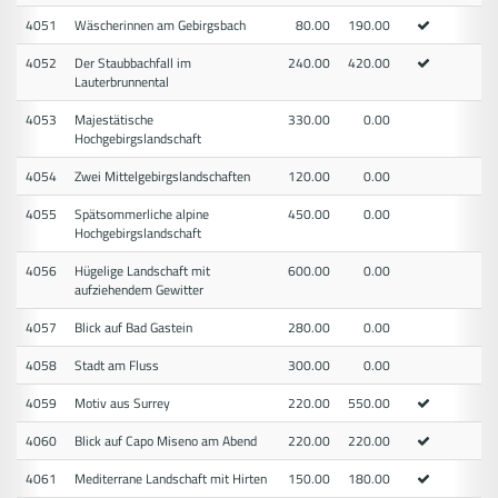
4051
Wäscherinnen am Gebirgsbach
80.00
190.00
4052
Der Staubbachfall im
240.00
420.00
Lauterbrunnental
4053
Majestätische
330.00
0.00
Hochgebirgslandschaft
4054
Zwei Mittelgebirgslandschaften
120.00
0.00
4055
Spätsommerliche alpine
450.00
0.00
Hochgebirgslandschaft
4056
Hügelige Landschaft mit
600.00
0.00
aufziehendem Gewitter
4057
Blick auf Bad Gastein
280.00
0.00
4058
Stadt am Fluss
300.00
0.00
4059
Motiv aus Surrey
220.00
550.00
4060
Blick auf Capo Miseno am Abend
220.00
220.00
4061
Mediterrane Landschaft mit Hirten
150.00
180.00