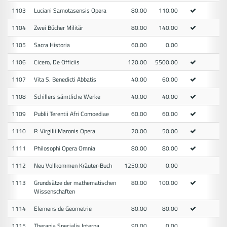
1103
Luciani Samotasensis Opera
80.00
110.00
1104
Zwei Bücher Militär
80.00
140.00
1105
Sacra Historia
60.00
0.00
1106
Cicero, De Officiis
120.00
5500.00
1107
Vita S. Benedicti Abbatis
40.00
60.00
1108
Schillers sämtliche Werke
40.00
40.00
1109
Publii Terentii Afri Comoediae
60.00
60.00
1110
P. Virgilii Maronis Opera
20.00
50.00
1111
Philosophi Opera Omnia
80.00
80.00
1112
Neu Vollkommen Kräuter-Buch
1250.00
0.00
1113
Grundsätze der mathematischen
80.00
100.00
Wissenschaften
1114
Elemens de Geometrie
80.00
80.00
1115
Therapia Specialis Interna
90.00
0.00