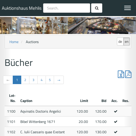
Auktionshaus Mehlis
Toggl
navig
de
en
Home
Auctions
Bücher
←
1
2
3
4
5
→
Lot-
No.
Caption
Limit
Bid
Acc.
Res.
1100
Aqvinatis Doctoris Angelici
120.00
120.00
1101
Bibel Wittenberg 1671
20.00
170.00
1102
C. Iulii Caesaris quae Exstant
120.00
130.00