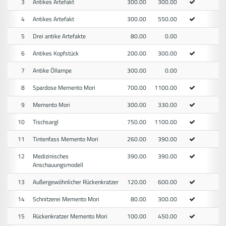
3
Antikes Artefakt
300.00
300.00
4
Antikes Artefakt
300.00
550.00
5
Drei antike Artefakte
80.00
0.00
6
Antikes Kopfstück
200.00
300.00
7
Antike Öllampe
300.00
0.00
8
Spardose Memento Mori
700.00
1100.00
9
Memento Mori
300.00
330.00
10
Tischsargl
750.00
1100.00
11
Tintenfass Memento Mori
260.00
390.00
12
Medizinisches
390.00
390.00
Anschauungsmodell
13
Außergewöhnlicher Rückenkratzer
120.00
600.00
14
Schnitzerei Memento Mori
80.00
300.00
15
Rückenkratzer Memento Mori
100.00
450.00