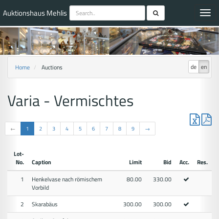
Auktionshaus Mehlis
Toggl
navig
de
en
Home
Auctions
Varia - Vermischtes
←
1
2
3
4
5
6
7
8
9
→
Lot-
No.
Caption
Limit
Bid
Acc.
Res.
1
Henkelvase nach römischem
80.00
330.00
Vorbild
2
Skarabäus
300.00
300.00