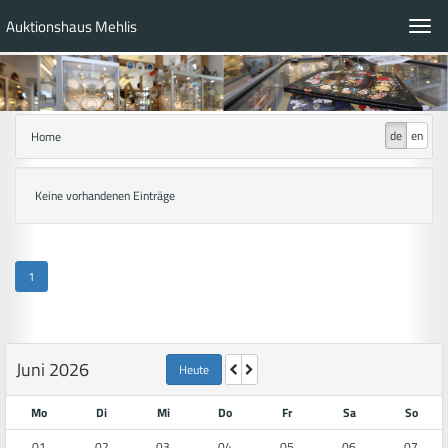
Auktionshaus Mehlis
Toggl
navig
de
en
Home
Keine vorhandenen Einträge
1
Juni 2026
Heute
Mo
Di
Mi
Do
Fr
Sa
So
01
02
03
04
05
06
07