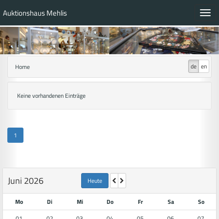
Auktionshaus Mehlis
Toggl
navig
de
en
Home
Keine vorhandenen Einträge
1
Juni 2026
Heute
Mo
Di
Mi
Do
Fr
Sa
So
01
02
03
04
05
06
07