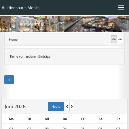
Auktionshaus Mehlis
Toggl
navig
de
en
Home
Keine vorhandenen Einträge
1
Juni 2026
Heute
Mo
Di
Mi
Do
Fr
Sa
So
01
02
03
04
05
06
07