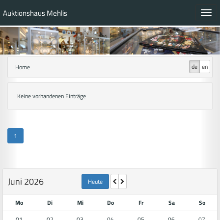
Auktionshaus Mehlis
Toggl
navig
de
en
Home
Keine vorhandenen Einträge
1
Juni 2026
Heute
Mo
Di
Mi
Do
Fr
Sa
So
01
02
03
04
05
06
07