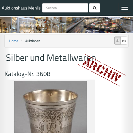
Auktionshaus Mehlis
Toggl
navig
de
en
Home
Auktionen
Silber und Metallwaren
Katalog-Nr. 3608