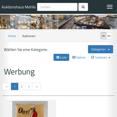
Auktionshaus Mehlis
Toggl
navig
de
en
Home
Auktionen
Wählen Sie eine Kategorie:
Kategorien
Liste
Galerie
Sortieren
Werbung
←
1
2
3
→