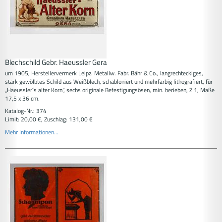
Blechschild Gebr. Haeussler Gera
um 1905, Herstellervermerk Leipz. Metallw. Fabr. Bähr & Co., langrechteckiges,
stark gewölbtes Schild aus Weißblech, schabloniert und mehrfarbig lithografiert, für
„Haeussler´s alter Korn“, sechs originale Befestigungsösen, min. berieben, Z 1, Maße
17,5 x 36 cm.
Katalog-Nr.: 374
Limit: 20,00 €, Zuschlag: 131,00 €
Mehr Informationen...