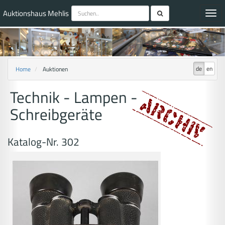
Auktionshaus Mehlis
Toggl
navig
de
en
Home
Auktionen
Technik - Lampen -
Schreibgeräte
Katalog-Nr. 302