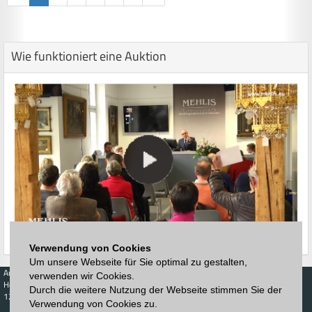
Wie funktioniert eine Auktion
Verwendung von Cookies
Um unsere Webseite für Sie optimal zu gestalten,
Auktionen
Kaufen
Verkaufen
Preisdatenbank
verwenden wir Cookies.
Höchstzuschläge
Kalender
Höchstzuschläge
Durch die weitere Nutzung der Webseite stimmen Sie der
123. Auktion
Verwendung von Cookies zu.
Zeitplan