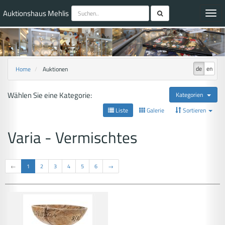
Auktionshaus Mehlis
Toggl
navig
de
en
Home
Auktionen
Wählen Sie eine Kategorie:
Kategorien
Liste
Galerie
Sortieren
Varia - Vermischtes
←
1
2
3
4
5
6
→