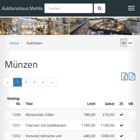
Auktionshaus Mehlis
Toggl
navig
de
en
Home
Auktionen
Münzen
←
1
2
3
4
→
Katalog-
Nr.
Titel
Limit
Gebot
ZS
VB
1200
Münzschale Silber
180,00
210,00
1201
Charivari mit Golddukaten
1100,00
1100,00
1202
Konvolut römische und
480,00
1000,00